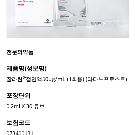
전문의약품
제품명(성분명)
®
잘라탄
점안액50μg/mL (1회용) (라타노프로스트)
포장단위
0.2ml X 30 튜브
보험코드
073400131