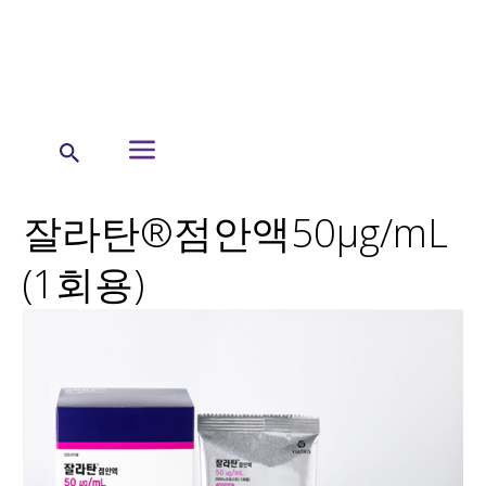
←
비아트리스 제품
비아트리스 코리아 제품 정보
잘라탄점안액 50ug/ml
잘라탄®점안액50μg/mL
(1회용)