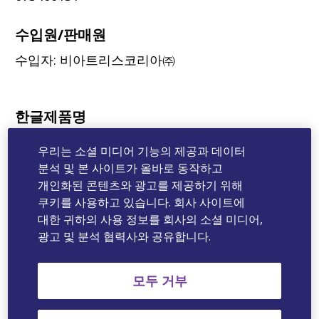
수입원/판매원
수입자: 비아트리스코리아㈜
한글제품명
잘라탄®점안액50μg/mL (1회용)
우리는 소셜 미디어 기능의 제공과 데이터
분석 및 본 사이트가 올바로 동작하고
영문제품명
개인화된 콘텐츠와 광고를 제공하기 위해
쿠키를 사용하고 있습니다. 회사 사이트에
®
Xalatan
50μg/m (single-dose)
대한 귀하의 사용 정보를 회사의 소셜 미디어,
광고 및 분석 협력사와 공유합니다.
한글성분명
라타노프로스트
모두 거부
영문성분명