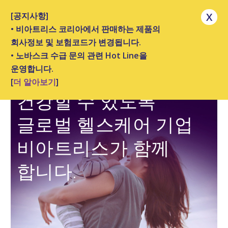
[공지사항]
X
• 비아트리스 코리아에서 판매하는 제품의
회사정보 및 보험코드가 변경됩니다.
• 노바스크 수급 문의 관련 Hot Line을
운영합니다.
당신의 모든 순간,
[
더 알아보기
]
건강할 수 있도록
글로벌 헬스케어 기업
비아트리스가 함께
합니다.