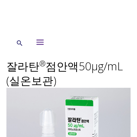
←
비아트리스 제품
비아트리스 코리아 제품 정보
잘라탄점안액 50ug/ml
®
잘라탄
점안액50μg/mL
(실온보관)