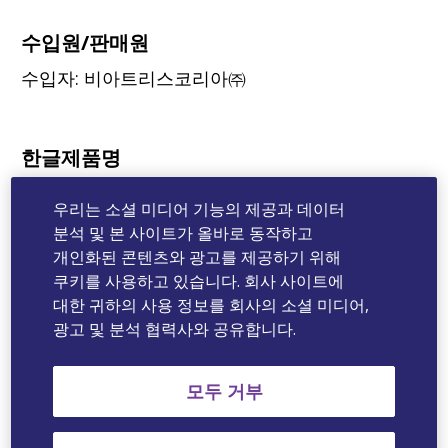
수입원/판매원
수입자: 비아트리스코리아㈜
한글제품명
®
잘라탄
점안액50μg/mL (실온보관)
우리는 소셜 미디어 기능의 제공과 데이터
분석 및 본 사이트가 올바로 동작하고
영문제품명
개인화된 콘텐츠와 광고를 제공하기 위해
®
쿠키를 사용하고 있습니다. 회사 사이트에
Xalatan
50μg/mL RT
대한 귀하의 사용 정보를 회사의 소셜 미디어,
광고 및 분석 협력사와 공유합니다.
한글성분명
라타노프로스트
모두 거부
영문성분명