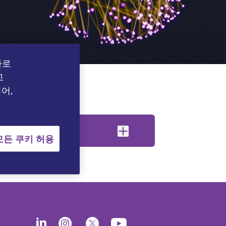
바로
고
어,
모든 쿠키 허용